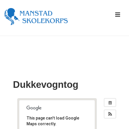
↓
Skip
ME
to
Main
Content
Main
Navigation
Dukkevogntog
This page can't load Google
Maps correctly.