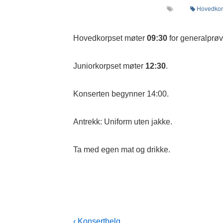
Hovedko
Hovedkorpset møter
09:30
for generalprøv
Juniorkorpset møter
12:30
.
Konserten begynner 14:00.
Antrekk: Uniform uten jakke.
Ta med egen mat og drikke.
Post
Previous
‹ Konserthelg