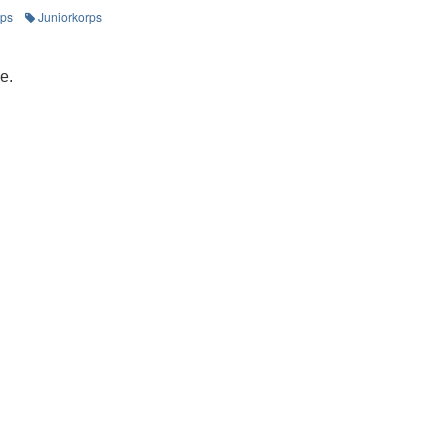
rps
Juniorkorps
e.