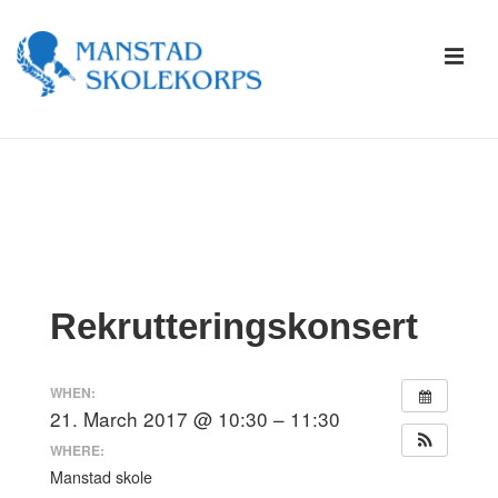
↓
Skip
ME
to
Main
Content
Main
Navigation
Rekrutteringskonsert
WHEN:
21. March 2017 @ 10:30 – 11:30
WHERE:
Manstad skole