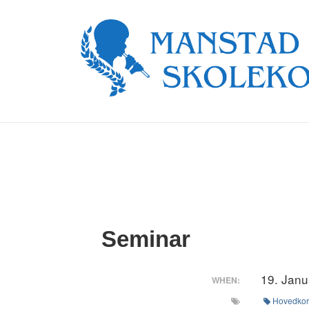
↓
Skip
to
Main
Content
Seminar
19. Janu
WHEN:
Hovedko