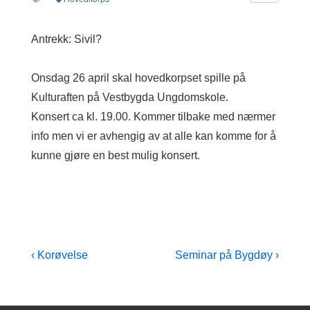
Antrekk: Sivil?
Onsdag 26 april skal hovedkorpset spille på
Kulturaften på Vestbygda Ungdomskole.
Konsert ca kl. 19.00. Kommer tilbake med nærmer
info men vi er avhengig av at alle kan komme for å
kunne gjøre en best mulig konsert.
Post
Previous
Next
‹ Korøvelse
Seminar på Bygdøy ›
Post
Post
navigation
is
is