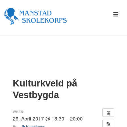
↓
Skip
ME
to
Main
Content
Main
Navigation
Kulturkveld på
Vestbygda
WHEN:
26. April 2017 @ 18:30 – 20:00
Hovedkorps