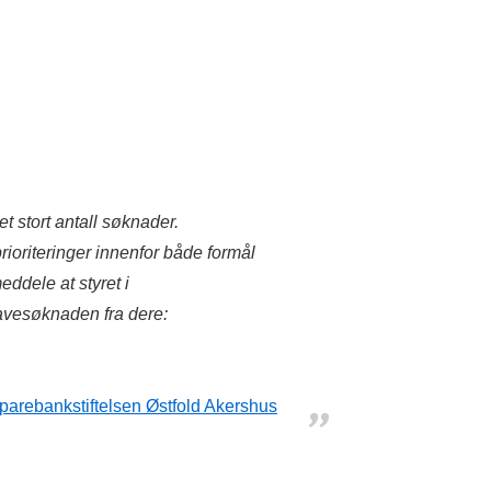
t stort antall søknader.
rioriteringer innenfor både formål
ddele at styret i
gavesøknaden fra dere:
parebankstiftelsen Østfold Akershus