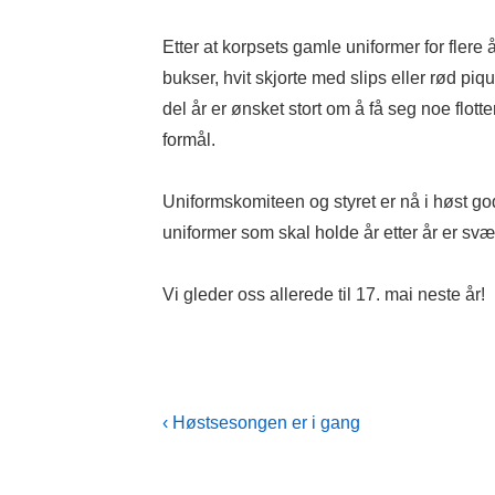
Etter at korpsets gamle uniformer for flere å
bukser, hvit skjorte med slips eller rød piqu
del år er ønsket stort om å få seg noe flot
formål.
Uniformskomiteen og styret er nå i høst godt
uniformer som skal holde år etter år er svæ
Vi gleder oss allerede til 17. mai neste år!
Post
Previous
‹ Høstsesongen er i gang
Post
navigation
is