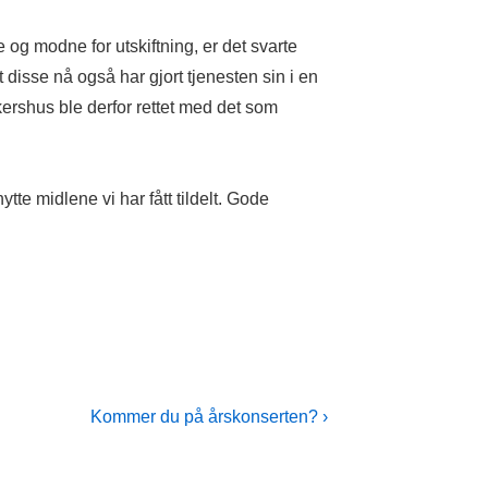
e og modne for utskiftning, er det svarte
t disse nå også har gjort tjenesten sin i en
Akershus ble derfor rettet med det som
tte midlene vi har fått tildelt. Gode
Next
Kommer du på årskonserten? ›
Post
is